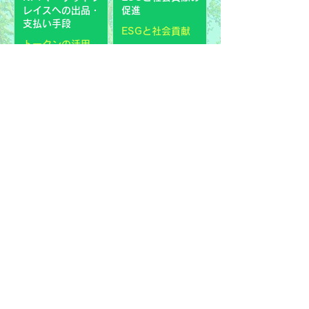
レイスへの出品・
促進
支払い手段
ESGと社会貢献
トークンの活用
XT.COMにおける
Coming soon
市場売買
その他の目的
流通市場
ECO PLANT
PROJECT
留意事項
本サイトおよび記事は、
EPLANT
に関する情報提供を
目的としており、特定の株式、有価証券、金融商
品、暗号資産の購入や売却を推奨するものではあり