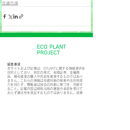
流通市場
ECO PLANT
PROJECT
留意事項
本サイトおよび記事は、
EPLANT
に関する情報提供を
目的としており、特定の株式、有価証券、金融商
品、暗号資産の購入や売却を推奨するものではあり
ません。これらの情報は投資判断の根拠や法的拘束
力を持たず、閲覧者は独自の判断に基づき、判断す
ること。記載内容は規制当局の審査や承認を受けて
おらず適法性を保証するものではありません。故意
または重大な過失がない限り、誤りや不正確さに対
する責任を負いません。情報は予告なく変更される
可能性がありますが、当社は更新義務や報告義務を
第三者に対して一切負いません。
​免責事項
本サイトは、不可抗力その他の本会社の責めに帰すべ
き事由によらずに購入者に発生した損害について、損
害賠償その他一切の責任を負わないものとします。本