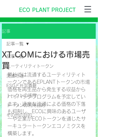
ECO PLANT PROJECT
記事
記事一覧
XT.COMにおける市場売
記事一覧
買
ユーティリティトークン
弊社では流通するユーティリティト
流通市場
ークンであるEPLANTトークンの市場
ESGと社会貢献
価格を再生品から発生する収益から
トークンの活用
バイバックプログラムを予定してい
ます。過度な流通による価格の下落
トークンの利用目的
も抑制し、ECOに興味のあるユーザ
その他の目的
ーや企業がECOトークンを通じたサ
ーキュラートークンエコノミクスを
構築します。